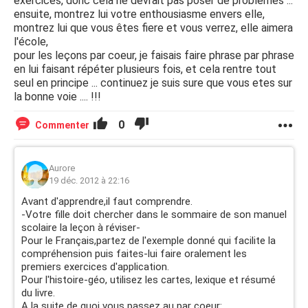
exercices, donc cela ne devrait pas poser de problèmes ...
ensuite, montrez lui votre enthousiasme envers elle,
montrez lui que vous êtes fiere et vous verrez, elle aimera
l'école,
pour les leçons par coeur, je faisais faire phrase par phrase
en lui faisant répéter plusieurs fois, et cela rentre tout
seul en principe ... continuez je suis sure que vous etes sur
la bonne voie .... !!!
0
Commenter
Aurore
19 déc. 2012 à 22:16
Avant d'apprendre,il faut comprendre.
-Votre fille doit chercher dans le sommaire de son manuel
scolaire la leçon à réviser-
Pour le Français,partez de l'exemple donné qui facilite la
compréhension puis faites-lui faire oralement les
premiers exercices d'application.
Pour l'histoire-géo, utilisez les cartes, lexique et résumé
du livre.
A la suite de quoi vous passez au par coeur: