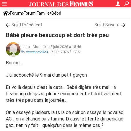
Forum
Forum Famille
Bébé
Sujet Précédent
Sujet Suivant
Bébé pleure beaucoup et dort très peu
Laura
-
Modifié le 2 juin 2026 à 18:46
verveine2023
-
7 juin 2026 à 17:51
Bonjour,
J'ai accouché le 9 mai d'un petit garçon
Et voilà depuis c'est la cata... Bébé digère très mal .. a
beaucoup de gazs.. pleure énormément et dort vraiment
très très peu dans la journée..
On a essayé plusieurs laits la ce soir on essaye le novalac
AC .. on a changé sa vitamine D aussi et tenté du pediakid
gaz.. rien n'y fait .. quelqu'un dans le même cas ?