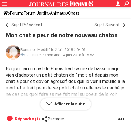
Forum
Forum Jardin
Animaux
Chats
Sujet Précédent
Sujet Suivant
Mon chat a peur de notre nouveau chaton
Romane
-
Modifié le 2 juin 2018 à 04:03
Utilisateur anonyme -
4 juin 2018 à 15:52
Bonjour, jai un chat de 8mois trait calme de basse mai je
vien d'adopter un petit chaton de 1mois et depuis mon
chat a peur et devien agressif des quil le voir il mouille a la
mort et a trait peur de se petit chaton elle reste caché je
ne ces pas quoi faire sa me fait mal au coeur de la voir
comsa comment faire pour la maître en confiance?
Afficher la suite
Répondre (1)
Partager