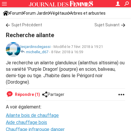
Forum
Forum Jardin
Végétaux
Arbres et arbustes
Sujet Précédent
Sujet Suivant
Recherche ailante
lesjardinsdegassi
-
Modifié le 7 févr. 2018 à 19:21
michelle_d67
-
8 févr. 2018 à 16:59
Je recherche un ailante glanduleux (ailanthus altissima) ou
sa variété 'Purple Dragon' (pourpre) en scion, baliveau,
demi-tige ou tige. J'habite dans le Périgord noir
(Dordogne).
Répondre (1)
Partager
A voir également:
Ailante bois de chauffage
Aide chauffage bois
Chauffage infrarouge danger