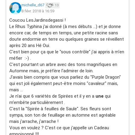
michelle_d67
13
8 févr. 2018 à 16:59
Coucou LesJardinsdegassi !
Le Rhus Typhina j'ai donné (à mes débuts ...) et je donne
encore car, de temps en temps, une petite racine sans
doute endormie en terre ou quelques graines se réveillent
après 20 ans Hé Oui.
C'est bien pour ça que le "sous contrôle" j'ai appris à m'en
méfier :-) .
C'est pourtant un arbre avec des tons magnifiques en
Automne mais, je préfère l'admirer de loin.
J'avais bien compris que vous parliez du "Purple Dragon"
qui est joli également peut-être moins "cavaleur" mais,
mais ...
Je n'ai que 6 variétés de Spirées et il y en a
une
qui
m'embête particulièrement .
C'est la "Spirée à feuilles de Saule". Ses fleurs sont
sympa, son ton de feuillage en automne est agréable
mais j'arrache, j'arrache !
Vous en voulez ? C'est ce que j'appelle un Cadeau
empoisonné !!!