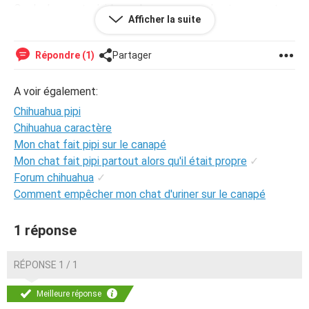
Quelqu'un peut m'aider a changer sa , sachant que cest
Afficher la suite
aussi un chien possessif, protecteur, et il a du mal avec
les mâle et un peu les hommes (au cas où si il ya un
rapport) merci de m'aider
Répondre (1)
Partager
A voir également:
Chihuahua pipi
Chihuahua caractère
Mon chat fait pipi sur le canapé
Mon chat fait pipi partout alors qu'il était propre
✓
Forum chihuahua
✓
Comment empêcher mon chat d'uriner sur le canapé
1 réponse
RÉPONSE 1 / 1
Meilleure réponse