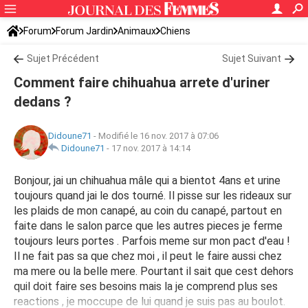
Forum
Forum Jardin
Animaux
Chiens
Sujet Précédent
Sujet Suivant
Comment faire chihuahua arrete d'uriner
dedans ?
Didoune71
-
Modifié le 16 nov. 2017 à 07:06
Didoune71
-
17 nov. 2017 à 14:14
Bonjour, jai un chihuahua mâle qui a bientot 4ans et urine
toujours quand jai le dos tourné. Il pisse sur les rideaux sur
les plaids de mon canapé, au coin du canapé, partout en
faite dans le salon parce que les autres pieces je ferme
toujours leurs portes . Parfois meme sur mon pact d'eau !
Il ne fait pas sa que chez moi , il peut le faire aussi chez
ma mere ou la belle mere. Pourtant il sait que cest dehors
quil doit faire ses besoins mais la je comprend plus ses
reactions , je moccupe de lui quand je suis pas au boulot.