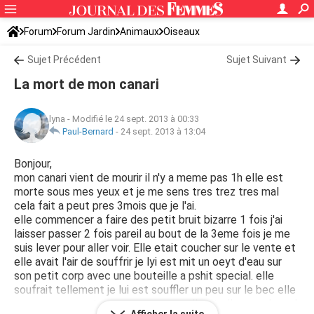
Forum
Forum Jardin
Animaux
Oiseaux
Sujet Précédent
Sujet Suivant
La mort de mon canari
lyna
-
Modifié le 24 sept. 2013 à 00:33
Paul-Bernard
-
24 sept. 2013 à 13:04
Bonjour,
mon canari vient de mourir il n'y a meme pas 1h elle est
morte sous mes yeux et je me sens tres trez tres mal
cela fait a peut pres 3mois que je l'ai.
elle commencer a faire des petit bruit bizarre 1 fois j'ai
laisser passer 2 fois pareil au bout de la 3eme fois je me
suis lever pour aller voir. Elle etait coucher sur le vente et
elle avait l'air de souffrir je lyi est mit un oeyt d'eau sur
son petit corp avec une bouteille a pshit special. elle
soufrait tellement je lui est souffler un peu sur le bec elle
a commencer a tousser un peu sur elle et elle a eu du mal