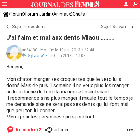
Forum
Forum Jardin
Animaux
Chats
Sujet Précédent
Sujet Suivant
J'ai faim et mal aux dents Miaou .........
aa24130
-
Modifié le 19 juin 2013 à 12:44
Sylviane17
-
20 juin 2013 à 17:07
Bonjour,
Mon chaton manger ses croquettes que le veto lui a
donné Mais de puis 1 semaine il ne veux plus les manger
on lui a donné du ton il la manger et maintenant.
Il recommence a ne plus manger il miaule tout le temps je
me demande sise ne serai pas ses dents qui lui font mal
que peu ton lui donner
Merci pour les personnes qui répondront
Répondre (2)
Partager