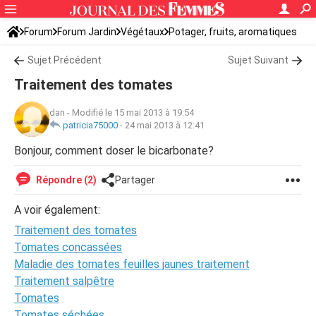
Forum
Forum Jardin
Végétaux
Potager, fruits, aromatiques
Sujet Précédent
Sujet Suivant
Traitement des tomates
dan
-
Modifié le 15 mai 2013 à 19:54
patricia75000
-
24 mai 2013 à 12:41
Bonjour, comment doser le bicarbonate?
Répondre (2)
Partager
A voir également:
Traitement des tomates
Tomates concassées
Maladie des tomates feuilles jaunes traitement
Traitement salpêtre
Tomates
Tomates séchées