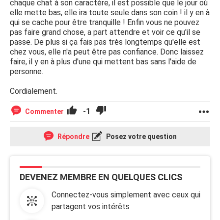
problème, je souhaiterais l'aider mais voudra t-elle de mon
chaque chat à son caractère, il est possible que le jour où
aide.
elle mette bas, elle ira toute seule dans son coin ! il y en à
qui se cache pour être tranquille ! Enfin vous ne pouvez
Merci pour vos conseilles
pas faire grand chose, a part attendre et voir ce qu'il se
passe. De plus si ça fais pas très longtemps qu'elle est
chez vous, elle n'a peut être pas confiance. Donc laissez
faire, il y en à plus d'une qui mettent bas sans l'aide de
personne.
Cordialement.
-1
Commenter
Répondre
Posez votre question
DEVENEZ MEMBRE EN QUELQUES CLICS
Connectez-vous simplement avec ceux qui
partagent vos intérêts