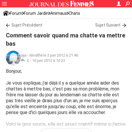
Forum
Forum Jardin
Animaux
Chats
Sujet Précédent
Sujet Suivant
Comment savoir quand ma chatte va mettre
bas
jaja
-
Modifié le 2 juin 2012 à 21:46
E -
10 juin 2012 à 10:22
Bonjour,
Je vous explique, j'ai déjà il y a quelque année aider des
chattes à mettre bas, c'est pas sa mon problème, mon
frère ma laisser du jour au lendemain sa chatte elle est
pas très vieille je dirais plus d'un an, je me suis aperçus
qu'elle est enceinte jusqu'au coup, elle est énorme, je
pense que d'ici quelques jours elle va accoucher.
Voici le gros soucis, elle est assez craintif même si j'arrive
quand même à la caresser, normale elle ne me connait pas