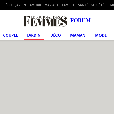
DÉCO
JARDIN
AMOUR
MARIAGE
FAMILLE
SANTÉ
SOCIÉTÉ
STA
FORUM
COUPLE
JARDIN
DÉCO
MAMAN
MODE