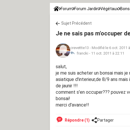
Forum
Forum Jardin
Végétaux
Bons
Sujet Précédent
Je ne sais pas m'occuper de
crevettte13
-
Modifié le 6 oct. 2011 
francki -
11 oct. 2011 à 22:11
salut,
je me suis acheter un bonsai mais je
asiatique d'interieur,de 8/9 ans mais 
de jaunir !!!
comment s'en occuper??? pouvez vou
bonsai!
merci d'avance!!
Répondre (1)
Partager