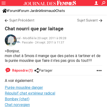
Forum
Forum Jardin
Animaux
Chats
Sujet Précédent
Sujet Suivant
Chat nourri que par laitage
val
-
Modifié le 20 sept. 2011 à 09:28
Pascale -
24 sept. 2011 à 11:37
>Bonjour,
mon chat à 5mois il mange que des pates à tartiner et de
la purée mousline que faire il n'es pas gros du tout!!!
Répondre (1)
Partager
A voir également:
Purée mousline danger
Répulsif chat extérieur radical
Bombay (chat)
Chat norvegien