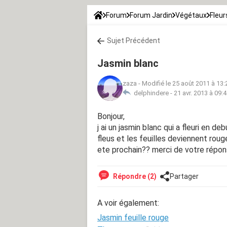
Forum
Forum Jardin
Végétaux
Fleur
Sujet Précédent
Jasmin blanc
zaza
-
Modifié le 25 août 2011 à 13:
delphindere -
21 avr. 2013 à 09:
Bonjour,
j ai un jasmin blanc qui a fleuri en de
fleus et les feuilles deviennent rouges
ete prochain?? merci de votre répon
Répondre (2)
Partager
A voir également:
Jasmin feuille rouge