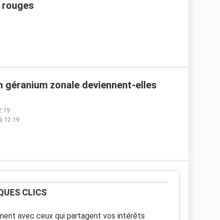
s rouges
n géranium zonale deviennent-elles
2:19
à 12:19
QUES CLICS
ent avec ceux qui partagent vos intérêts