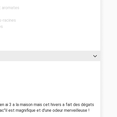
et aromates
s-racines
es
'en ai 3 a la maison mais cet hivers a fait des dégats
bac"il est magnifique et d'une odeur merveilleuse !