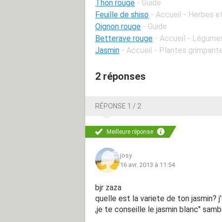
Thon rouge
- Guide
Feuille de shiso
- Accueil - Herbes 
Oignon rouge
- Guide
Betterave rouge
- Accueil - Légume
Jasmin
- Accueil - Plantes grimpant
2 réponses
RÉPONSE 1 / 2
Meilleure réponse
josy
16 avr. 2013 à 11:54
bjr zaza
quelle est la variete de ton jasmin? j
,je te conseille le jasmin blanc" sam