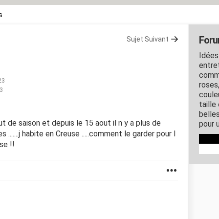
s
Foru
Sujet Suivant
Idées
entret
comme
23
roses
43
couleu
taille
belles
but de saison et depuis le 15 aout il n y a plus de
pour u
 .......j habite en Creuse .....comment le garder pour l
se !!