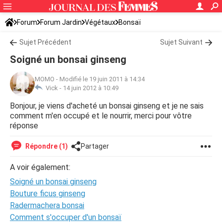
Forum
Forum Jardin
Végétaux
Bonsaï
Sujet Précédent
Sujet Suivant
Soigné un bonsai ginseng
MOMO
-
Modifié le 19 juin 2011 à 14:34
Vick -
14 juin 2012 à 10:49
Bonjour, je viens d'acheté un bonsai ginseng et je ne sais
comment m'en occupé et le nourrir, merci pour vôtre
réponse
Répondre (1)
Partager
A voir également:
Soigné un bonsai ginseng
Bouture ficus ginseng
Radermachera bonsai
Comment s'occuper d'un bonsaï