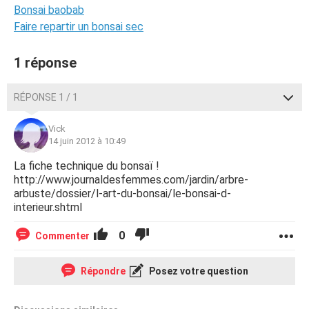
Bonsai baobab
Faire repartir un bonsai sec
1 réponse
RÉPONSE 1 / 1
Vick
14 juin 2012 à 10:49
La fiche technique du bonsaï !
http://www.journaldesfemmes.com/jardin/arbre-
arbuste/dossier/l-art-du-bonsai/le-bonsai-d-
interieur.shtml
0
Commenter
Répondre
Posez votre question