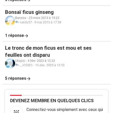
Bonsaï ficus ginseng
Bansou
-
25 mars 2013 à 19:23
natdu57
-
9 mai 2013 à 17:38
1 réponse
Le tronc de mon ficus est mou et ses
feuilles ont disparu
Utopic
-
4 févr. 2023 à 12:32
_JOSIEC
-
15 déc. 2025 à 13:53
5 réponses
DEVENEZ MEMBRE EN QUELQUES CLICS
Connectez-vous simplement avec ceux qui