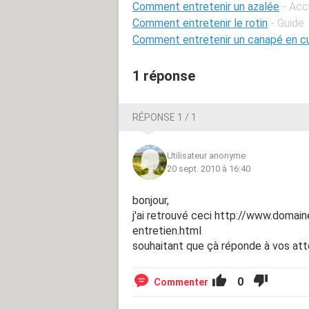
Comment entretenir un azalée
- Acc
Comment entretenir le rotin
- Guide
Comment entretenir un canapé en cu
1 réponse
RÉPONSE 1 / 1
Utilisateur anonyme
20 sept. 2010 à 16:40
bonjour,
j'ai retrouvé ceci http://www.domai
entretien.html
souhaitant que çà réponde à vos att
0
Commenter