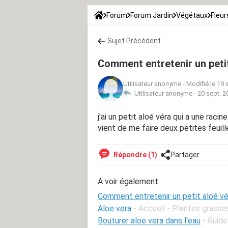
Forum
Forum Jardin
Végétaux
Fleur
Sujet Précédent
Comment entretenir un petit
Utilisateur anonyme
-
Modifié le 19 
Utilisateur anonyme -
20 sept. 2
j'ai un petit aloé véra qui a une racin
vient de me faire deux petites feuill
Répondre (1)
Partager
A voir également:
Comment entretenir un petit aloé vé
Aloe vera
- Accueil - Plantes grasse
Bouturer aloe vera dans l'eau
- Guide