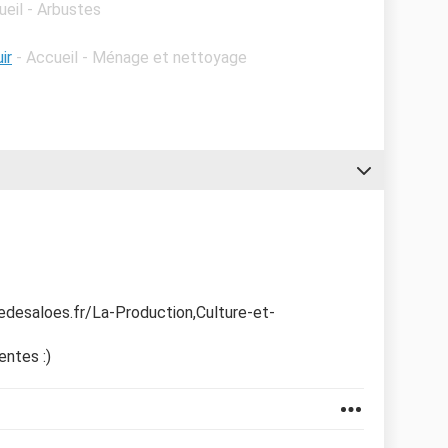
ueil - Arbustes
ir
- Accueil - Ménage et nettoyage
nedesaloes.fr/La-Production,Culture-et-
entes :)