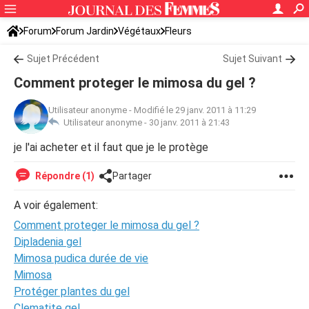
Forum
Forum Jardin
Végétaux
Fleurs
Sujet Précédent
Sujet Suivant
Comment proteger le mimosa du gel ?
Utilisateur anonyme
-
Modifié le 29 janv. 2011 à 11:29
Utilisateur anonyme -
30 janv. 2011 à 21:43
je l'ai acheter et il faut que je le protège
Répondre (1)
Partager
A voir également:
Comment proteger le mimosa du gel ?
Dipladenia gel
Mimosa pudica durée de vie
Mimosa
Protéger plantes du gel
Clematite gel