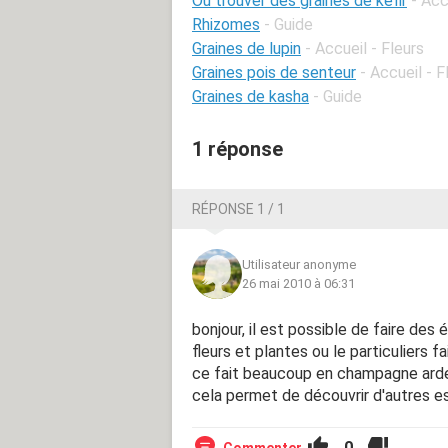
Ou trouver des graines de kéfir
- Acc
Rhizomes
- Guide
Graines de lupin
- Accueil - Fleurs
Graines pois de senteur
- Accueil - F
Graines de kasha
- Guide
1 réponse
RÉPONSE 1 / 1
Utilisateur anonyme
26 mai 2010 à 06:31
bonjour, il est possible de faire des 
fleurs et plantes ou le particuliers 
ce fait beaucoup en champagne arden
cela permet de découvrir d'autres 
0
Commenter