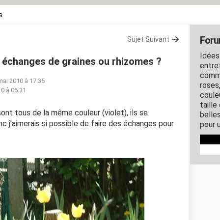
s
Foru
Sujet Suivant
Idées
s échanges de graines ou rhizomes ?
entret
comme
mai 2010 à 17:35
roses
0 à 06:31
couleu
taille
 sont tous de la même couleur (violet), ils se
belles
c j'aimerais si possible de faire des échanges pour
pour u