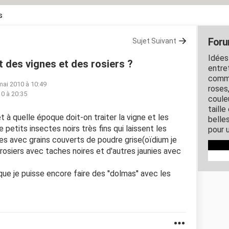
s
Foru
Sujet Suivant
Idées
 des vignes et des rosiers ?
entret
comme
mai 2010 à 10:49
roses
0 à 20:35
couleu
taille
 à quelle époque doit-on traiter la vigne et les
belles
 petits insectes noirs très fins qui laissent les
pour u
es avec grains couverts de poudre grise(oïdium je
 rosiers avec taches noires et d'autres jaunies avec
que je puisse encore faire des ''dolmas'' avec les