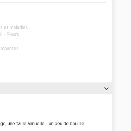
es et maladies
l - Fleurs
rimpantes
, une taille annuelle.....un peu de bouillie