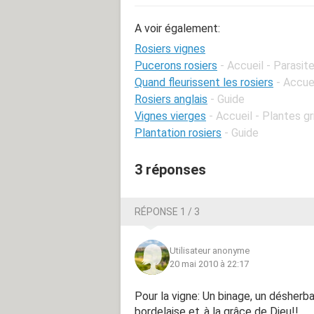
A voir également:
Rosiers vignes
Pucerons rosiers
- Accueil - Parasit
Quand fleurissent les rosiers
- Accuei
Rosiers anglais
- Guide
Vignes vierges
- Accueil - Plantes g
Plantation rosiers
- Guide
3 réponses
RÉPONSE 1 / 3
Utilisateur anonyme
20 mai 2010 à 22:17
Pour la vigne: Un binage, un désherbage
bordelaise et..à la grâce de Dieu!!