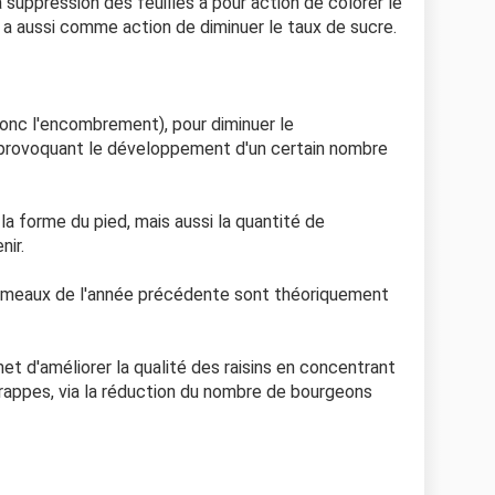
 suppression des feuilles a pour action de colorer le
s a aussi comme action de diminuer le taux de sucre.
(donc l'encombrement), pour diminuer le
n provoquant le développement d'un certain nombre
s la forme du pied, mais aussi la quantité de
nir.
 rameaux de l'année précédente sont théoriquement
met d'améliorer la qualité des raisins en concentrant
grappes, via la réduction du nombre de bourgeons