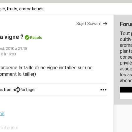
er, fruits, aromatiques
Foru
Sujet Suivant
Tout 
a vigne ?
Résolu
cultiv
aroma
oct. 2010 à 21:18
planta
10 à 19:03
conse
privil
oncerne la taille d'une vigne installée sur une
assoc
omment la tailler)
les a
abond
estion
Partager
une
'intérieur