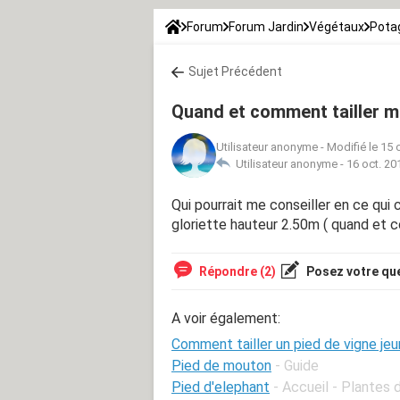
Forum
Forum Jardin
Végétaux
Potag
Sujet Précédent
Quand et comment tailler m
Utilisateur anonyme
-
Modifié le 15 
Utilisateur anonyme -
16 oct. 20
Qui pourrait me conseiller en ce qui c
gloriette hauteur 2.50m ( quand et c
Répondre (2)
Posez votre qu
A voir également:
Comment tailler un pied de vigne je
Pied de mouton
- Guide
Pied d'elephant
- Accueil - Plantes d