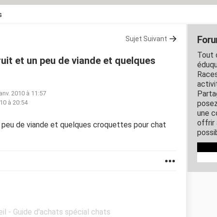
s
Foru
Sujet Suivant
Tout c
uit et un peu de viande et quelques
éduqu
Races
activ
Parta
janv. 2010 à 11:57
010 à 20:54
posez
une c
offri
n peu de viande et quelques croquettes pour chat
possi
il - Guide d'achats spécial chats