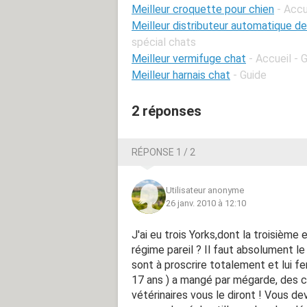
Meilleur croquette pour chien
- Accu
Meilleur distributeur automatique d
spécial chats
Meilleur vermifuge chat
- Accueil - 
Meilleur harnais chat
- Guide
2 réponses
RÉPONSE 1 / 2
Utilisateur anonyme
26 janv. 2010 à 12:10
J'ai eu trois Yorks,dont la troisième e
régime pareil ? Il faut absolument l
sont à proscrire totalement et lui fe
17 ans ) a mangé par mégarde, des cr
vétérinaires vous le diront ! Vous d