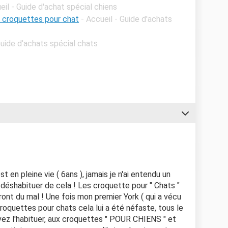
eil - Guide d'achat spécial chiens
e croquettes pour chat
- Accueil - Guide d'achats
Guide d'achats spécial chats
st en pleine vie ( 6ans ), jamais je n'ai entendu un
e déshabituer de cela ! Les croquette pour " Chats "
ront du mal ! Une fois mon premier York ( qui a vécu
oquettes pour chats cela lui a été néfaste, tous le
evez l'habituer, aux croquettes " POUR CHIENS " et