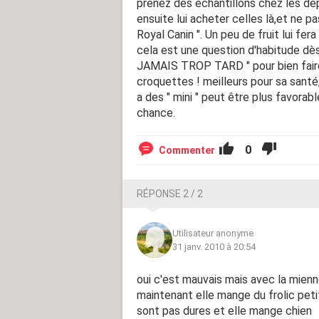
prenez des échantillons chez les dép
ensuite lui acheter celles là,et ne p
Royal Canin ". Un peu de fruit lui fera
cela est une question d'habitude dès
JAMAIS TROP TARD " pour bien faire. 
croquettes ! meilleurs pour sa santé,
a des " mini " peut être plus favorab
chance.
0
Commenter
RÉPONSE 2 / 2
Utilisateur anonyme
31 janv. 2010 à 20:54
oui c'est mauvais mais avec la mienn
maintenant elle mange du frolic peti
sont pas dures et elle mange chien