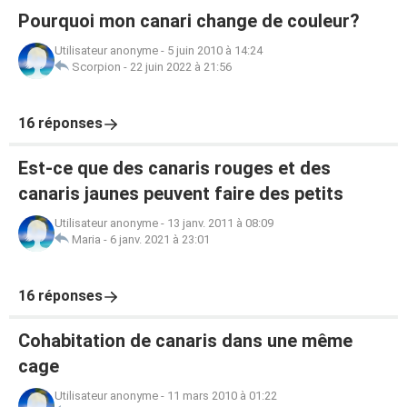
Pourquoi mon canari change de couleur?
Utilisateur anonyme
-
5 juin 2010 à 14:24
Scorpion
-
22 juin 2022 à 21:56
16 réponses
Est-ce que des canaris rouges et des
canaris jaunes peuvent faire des petits
Utilisateur anonyme
-
13 janv. 2011 à 08:09
Maria
-
6 janv. 2021 à 23:01
16 réponses
Cohabitation de canaris dans une même
cage
Utilisateur anonyme
-
11 mars 2010 à 01:22