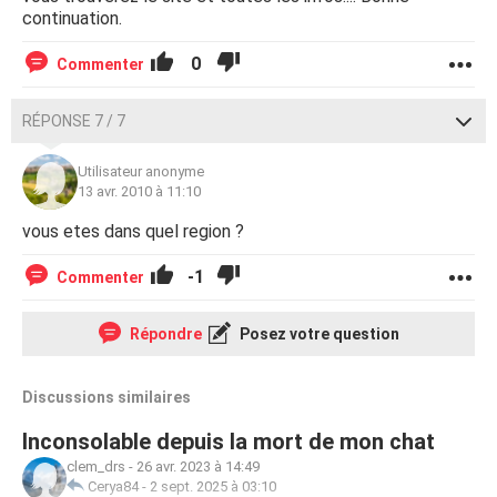
continuation.
0
Commenter
RÉPONSE 7 / 7
Utilisateur anonyme
13 avr. 2010 à 11:10
vous etes dans quel region ?
-1
Commenter
Répondre
Posez votre question
Discussions similaires
Inconsolable depuis la mort de mon chat
clem_drs
-
26 avr. 2023 à 14:49
Cerya84
-
2 sept. 2025 à 03:10