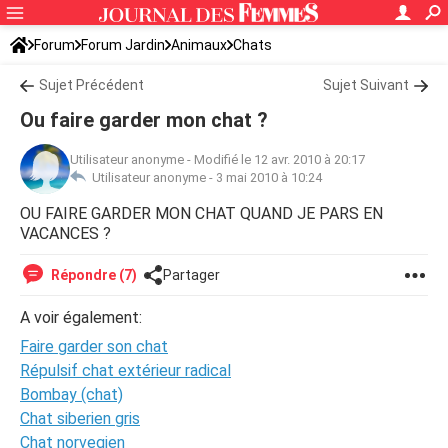
Forum
Forum Jardin
Animaux
Chats
Sujet Précédent
Sujet Suivant
Ou faire garder mon chat ?
Utilisateur anonyme
-
Modifié le 12 avr. 2010 à 20:17
Utilisateur anonyme -
3 mai 2010 à 10:24
OU FAIRE GARDER MON CHAT QUAND JE PARS EN
VACANCES ?
Répondre (7)
Partager
A voir également:
Faire garder son chat
Répulsif chat extérieur radical
Bombay (chat)
Chat siberien gris
Chat norvegien