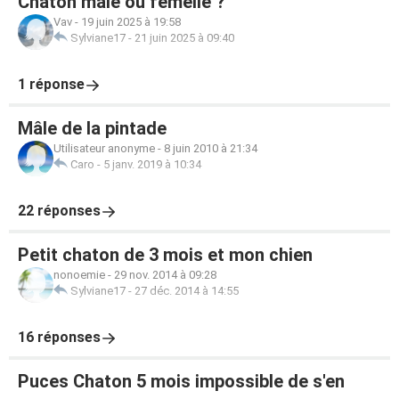
Chaton mâle ou femelle ?
Vav
-
19 juin 2025 à 19:58
Sylviane17
-
21 juin 2025 à 09:40
1 réponse
Mâle de la pintade
Utilisateur anonyme
-
8 juin 2010 à 21:34
Caro
-
5 janv. 2019 à 10:34
22 réponses
Petit chaton de 3 mois et mon chien
nonoemie
-
29 nov. 2014 à 09:28
Sylviane17
-
27 déc. 2014 à 14:55
16 réponses
Puces Chaton 5 mois impossible de s'en