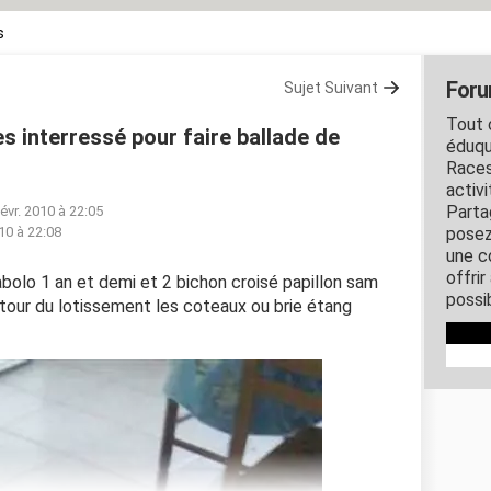
s
Foru
Sujet Suivant
Tout c
 interressé pour faire ballade de
éduqu
Races
activ
Parta
févr. 2010 à 22:05
010 à 22:08
posez
une c
offri
iabolo 1 an et demi et 2 bichon croisé papillon sam
possi
re tour du lotissement les coteaux ou brie étang