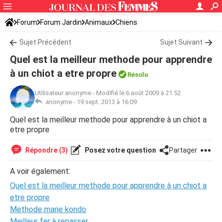
Forum
Forum Jardin
Animaux
Chiens
Sujet Précédent
Sujet Suivant
Quel est la meilleur methode pour apprendre
à un chiot a etre propre
Résolu
Utilisateur anonyme
-
Modifié le 6 août 2009 à 21:52
anonyme -
19 sept. 2013 à 16:09
Quel est la meilleur methode pour apprendre à un chiot a
etre propre
Répondre (3)
Posez votre question
Partager
A voir également:
Quel est la meilleur methode pour apprendre à un chiot a
etre propre
Methode marie kondo
Meilleur fer à repasser