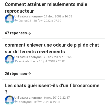
Comment atténuer miaulements mâle
reproducteur
Utilisateur anonyme
-
27 déc. 2009 à 16:55
Darius02
-
28 févr. 2022 à 07:39
47 réponses
comment enlever une odeur de pipi de chat
sur differents revetements
Utilisateur anonyme
-
29 nov. 2009 à 18:55
emiliebuttaci
-
25 juil. 2018 à 20:03
26 réponses
Les chats guérissent-ils d'un fibrosarcome
?
Utilisateur anonyme
-
6 nov. 2010 à 22:37
anonyme
-
8 févr. 2021 à 19:05