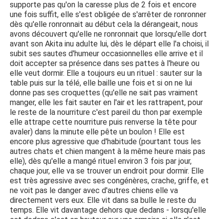
supporte pas qu'on la caresse plus de 2 fois et encore
une fois suffit, elle s'est obligée de s'arrêter de ronronner
dès qu'elle ronronnait au début cela la dérangeait, nous
avons découvert qu'elle ne ronronnait que lorsqu'elle dort
avant son Akita inu adulte lui, dès le départ elle l'a choisi, il
subit ses sautes d'humeur occasionnelles elle arrive et il
doit accepter sa présence dans ses pattes à l'heure ou
elle veut dormir. Elle a toujours eu un rituel : sauter sur la
table puis sur la télé, elle baille une fois et si on ne lui
donne pas ses croquettes (qu'elle ne sait pas vraiment
manger, elle les fait sauter en l'air et les rattrapent, pour
le reste de la nourriture c'est pareil du thon par exemple
elle attrape cette nourriture puis renverse la tête pour
avaler) dans la minute elle pête un boulon ! Elle est
encore plus agressive que d'habitude (pourtant tous les
autres chats et chien mangent à la même heure mais pas
elle), dès qu'elle a mangé rituel environ 3 fois par jour,
chaque jour, elle va se trouver un endroit pour dormir. Elle
est très agressive avec ses congénères, crache, griffe, et
ne voit pas le danger avec d'autres chiens elle va
directement vers eux. Elle vit dans sa bulle le reste du
temps. Elle vit davantage dehors que dedans - lorsqu'elle