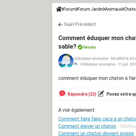
Forum
Forum Jardin
Animaux
Chats
Sujet Précédent
Comment éduquer mon chaton
sable?
Résolu
Utilisateur anonyme
-
Modifié le 20 
Utilisateur anonyme -
11 juil. 20
comment éduquer mon chaton à faire
Répondre (23)
Posez votre q
A voir également:
Comment faire faire caca a un chat
Comment élever un chaton
- Meille
Comment un chaton devient propre