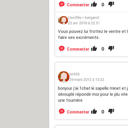
0
Commenter
Une fille
>
bergerot
22 avr. 2016 à 22:31
Vous pouvez lui frottez le ventre et
faire ses excréments.
0
Commenter
riri555
29 mars 2012 à 13:22
bonjour j'ai 1chat ki sapelle minet et
silvouplé répondé moi pour le plu vit
une fourriére
0
Commenter