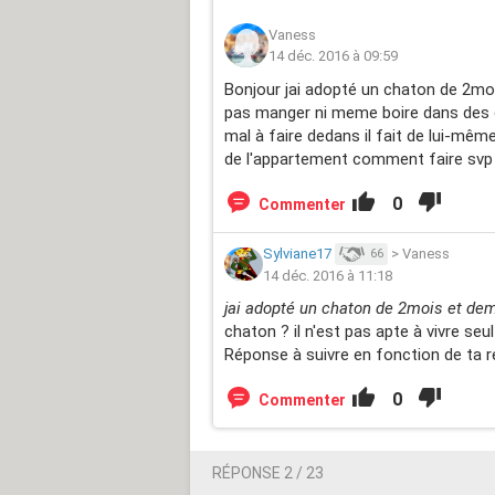
Vaness
14 déc. 2016 à 09:59
Bonjour jai adopté un chaton de 2mois
pas manger ni meme boire dans des ga
mal à faire dedans il fait de lui-mêm
de l'appartement comment faire svp c
0
Commenter
Sylviane17
>
Vaness
66
14 déc. 2016 à 11:18
jai adopté un chaton de 2mois et dem
chaton ? il n'est pas apte à vivre seu
Réponse à suivre en fonction de ta 
0
Commenter
RÉPONSE 2 / 23