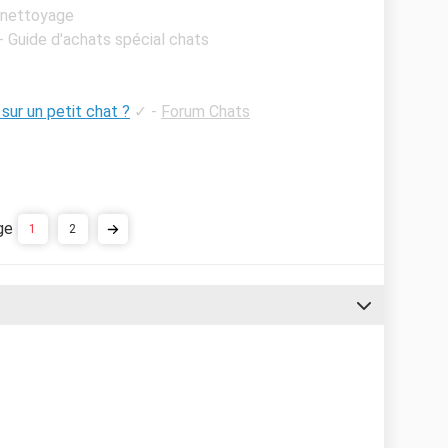
 nettoyage
 - Guide d'achats spécial chats
ur un petit chat ?
✓
-
Forum Chats
1
2