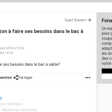
Foru
Sujet Suivant
Un es
 à faire ses besoins dans le bac à
pour 
coups
compo
adopt
août 2010 à 13:36
18 à 14:10
les a
des co
votre
 ses besoins dans le bac à sable?
uestion
Partager
on
ures réponses
- Meilleures réponses