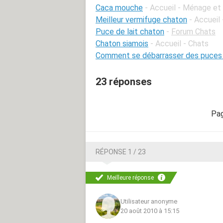
Caca mouche
- Accueil - Ménage et
Meilleur vermifuge chaton
- Accueil
Puce de lait chaton
-
Forum Chats
Chaton siamois
- Accueil - Chats
Comment se débarrasser des puces s
23 réponses
RÉPONSE 1 / 23
Meilleure réponse
Utilisateur anonyme
20 août 2010 à 15:15