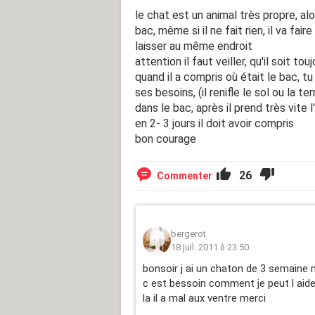
le chat est un animal très propre, al
bac, même si il ne fait rien, il va fa
laisser au même endroit
attention il faut veiller, qu'il soit to
quand il a compris où était le bac, tu 
ses besoins, (il renifle le sol ou la 
dans le bac, après il prend très vite 
en 2- 3 jours il doit avoir compris
bon courage
26
Commenter
bergerot
18 juil. 2011 à 23:50
bonsoir j ai un chaton de 3 semaine ma
c est bessoin comment je peut l aide
la il a mal aux ventre merci