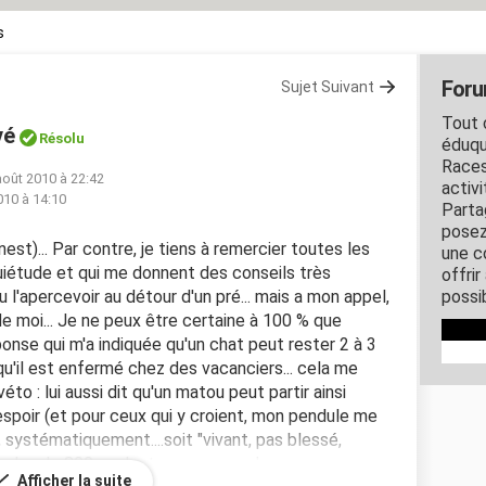
s
Foru
Sujet Suivant
Tout c
vé
Résolu
éduqu
Races
août 2010 à 22:42
activ
010 à 14:10
Parta
posez
nest)... Par contre, je tiens à remercier toutes les
une c
uiétude et qui me donnent des conseils très
offri
ru l'apercevoir au détour d'un pré... mais a mon appel,
possi
 de moi... Je ne peux être certaine à 100 % que
éponse qui m'a indiquée qu'un chat peut rester 2 à 3
u'il est enfermé chez des vacanciers... cela me
véto : lui aussi dit qu'un matou peut partir ainsi
espoir (et pour ceux qui y croient, mon pendule me
systématiquement....soit "vivant, pas blessé,
à plus de 800 m alentours, pas en danger, pas
Afficher la suite