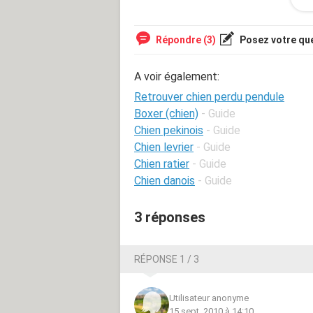
totalement perdu..".)Ca me rassure 
vos réponses, et continuez....(avez v
magnétisme et du pendule ?) Cather
Répondre (3)
Posez votre qu
A voir également:
Retrouver chien perdu pendule
Boxer (chien)
- Guide
Chien pekinois
- Guide
Chien levrier
- Guide
Chien ratier
- Guide
Chien danois
- Guide
3 réponses
RÉPONSE 1 / 3
Utilisateur anonyme
15 sept. 2010 à 14:10