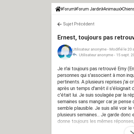
Forum
Forum Jardin
Animaux
Chien
Sujet Précédent
Ernest, toujours pas retrou
Utilisateur anonyme
-
Modifié le 20 
Utilisateur anonyme -
15 sept. 2
Je n'ai toujours pas retrouvé Erny (Er
personnes qui s'associent à mon inq
pertinents. A plusieurs reprises j'ai c
après un temps d'arrêt il s'éloignait
c'était lui. Je suis soulagée par la r
semaines sans manger car je pense q
semble plausible. Je suis allé voir le 
plusieurs semaines... Je garde donc 
donne toujours les mêmes réponses, 
cherche à rentrer, ne se trouve pas 