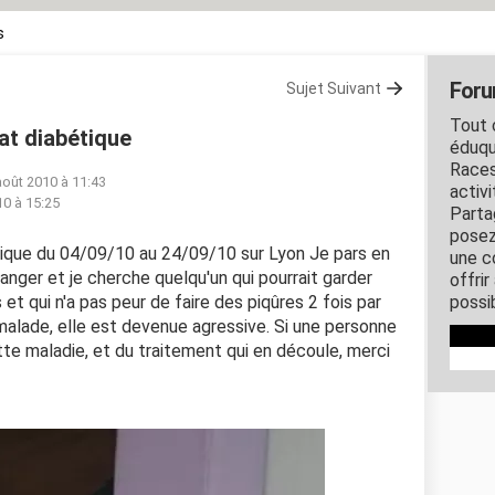
s
Foru
Sujet Suivant
Tout c
at diabétique
éduqu
Races
août 2010 à 11:43
activ
10 à 15:25
Parta
posez
ique du 04/09/10 au 24/09/10 sur Lyon Je pars en
une c
nger et je cherche quelqu'un qui pourrait garder
offri
et qui n'a pas peur de faire des piqûres 2 fois par
possi
malade, elle est devenue agressive. Si une personne
tte maladie, et du traitement qui en découle, merci