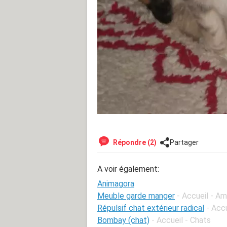
Répondre (2)
Partager
A voir également:
Animagora
Meuble garde manger
- Accueil - Am
Répulsif chat extérieur radical
- Acc
Bombay (chat)
- Accueil - Chats