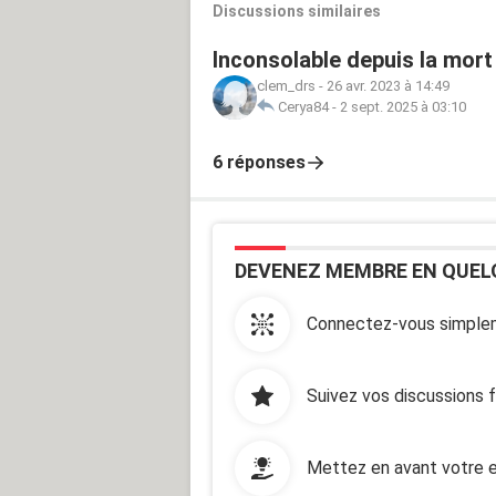
Discussions similaires
Inconsolable depuis la mor
clem_drs
-
26 avr. 2023 à 14:49
Cerya84
-
2 sept. 2025 à 03:10
6 réponses
DEVENEZ MEMBRE EN QUEL
Connectez-vous simplem
Suivez vos discussions 
Mettez en avant votre e