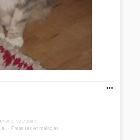
énager sa cuisine
ueil - Parasites et maladies