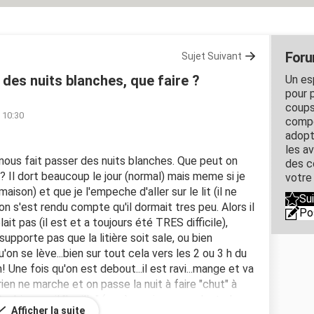
Foru
Sujet Suivant
 des nuits blanches, que faire ?
Un es
pour 
coups
à 10:30
compo
adopt
les a
 nous fait passer des nuits blanches. Que peut on
des co
s? Il dort beaucoup le jour (normal) mais meme si je
votre
maison) et que je l'empeche d'aller sur le lit (il ne
Su
l..on s'est rendu compte qu'il dormait tres peu. Alors il
Po
ait pas (il est et a toujours été TRES difficile),
 supporte pas que la litière soit sale, ou bien
u'on se lève...bien sur tout cela vers les 2 ou 3 h du
 Une fois qu'on est debout...il est ravi...mange et va
ien ne marche et on passe la nuit à faire "chut" à
 bien sur il "braille" (car à ce niveau ce n'est plus
Afficher la suite