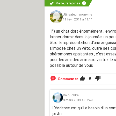
Meilleure réponse
Utilisateur anonyme
11 févr. 2011 à 11:11
1°) un chat dort énormément , enviro
laisser dormir dans la journée, un
être la représentation d'une angoisse
s'impose chez un véto, outre ses con
phéromones apaisantes , c'est assez
pour les ami des animaux, visitez le
possible autour de vous
5
Commenter
Valouchka
9 mars 2013 à 07:49
L'évidence est qu'il a besoin d'un con
jardin