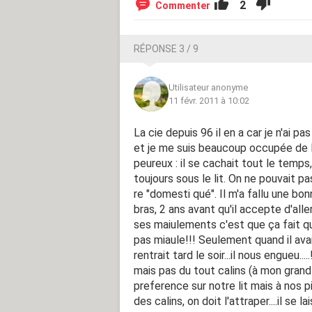
2
Commenter
RÉPONSE 3 / 9
Utilisateur anonyme
11 févr. 2011 à 10:02
La cie depuis 96 il en a car je n'ai pa
et je me suis beaucoup occupée de lui
peureux : il se cachait tout le temps,
toujours sous le lit. On ne pouvait pas
re "domesti qué". Il m'a fallu une bo
bras, 2 ans avant qu'il accepte d'all
ses maiulements c'est que ça fait qu'1
pas miaule!!! Seulement quand il ava
rentrait tard le soir...il nous engueu..
mais pas du tout calins (à mon grand re
preference sur notre lit mais à nos pi
des calins, on doit l'attraper....il se 