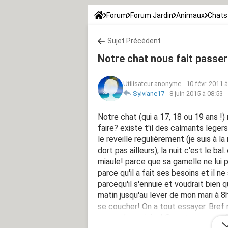
Forum
Forum Jardin
Animaux
Chats
Sujet Précédent
Notre chat nous fait passer
Utilisateur anonyme
-
10 févr. 2011 
Sylviane17
-
8 juin 2015 à 08:53
Notre chat (qui a 17, 18 ou 19 ans !)
faire? existe t'il des calmants leger
le reveille regulièrement (je suis à la 
dort pas ailleurs), la nuit c'est le ba
miaule! parce que sa gamelle ne lui pl
parce qu'il a fait ses besoins et il ne
parcequ'il s'ennuie et voudrait bien q
matin jusqu'au lever de mon mari à 8h!
se coucher! On a tout essayer. Bref r
cause des voisins! On est en apprt. Car