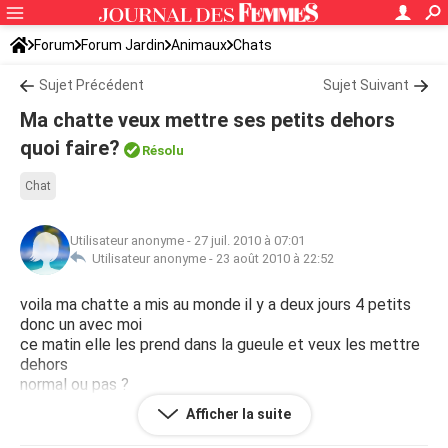
Forum
Forum Jardin
Animaux
Chats
Sujet Précédent
Sujet Suivant
Ma chatte veux mettre ses petits dehors
quoi faire?
Résolu
Chat
Utilisateur anonyme
-
27 juil. 2010 à 07:01
Utilisateur anonyme -
23 août 2010 à 22:52
voila ma chatte a mis au monde il y a deux jours 4 petits
donc un avec moi
ce matin elle les prend dans la gueule et veux les mettre
dehors
normal ou pas ?
jai mis un carton avec serviette elle est dans ma chambre
Afficher la suite
je ne sais pas quoi faire