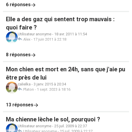
6 réponses
Elle a des gaz qui sentent trop mauvais :
quoi faire ?
Utilisateur anonyme
-
18 avr. 2011 à 11:54
Alex
-
17 juin 2011 à 22:18
8 réponses
Mon chien est mort en 24h, sans que j'aie pu
être près de lui
calielka
-
3 janv. 2015 à 20:34
Platon
-
1 sept. 2023 à 18:16
13 réponses
Ma chienne lèche le sol, pourquoi ?
Utilisateur anonyme
-
25 juil. 2009 à 22:37
Utilisateur anonyme
-
25 juil. 2009 à 22:37