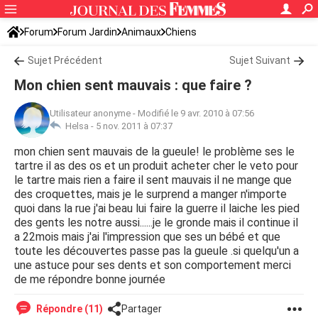
Forum
Forum Jardin
Animaux
Chiens
Sujet Précédent
Sujet Suivant
Mon chien sent mauvais : que faire ?
Utilisateur anonyme
-
Modifié le 9 avr. 2010 à 07:56
Helsa -
5 nov. 2011 à 07:37
mon chien sent mauvais de la gueule! le problème ses le
tartre il as des os et un produit acheter cher le veto pour
le tartre mais rien a faire il sent mauvais il ne mange que
des croquettes, mais je le surprend a manger n'importe
quoi dans la rue j'ai beau lui faire la guerre il laiche les pied
des gents les notre aussi......je le gronde mais il continue il
a 22mois mais j'ai l'impression que ses un bébé et que
toute les découvertes passe pas la gueule .si quelqu'un a
une astuce pour ses dents et son comportement merci
de me répondre bonne journée
Répondre (11)
Partager