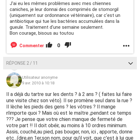
J'ai eu les mêmes problèmes avec mes chiennes
caniches, je leur donnai des comprimés de stomorgil
(uniquement sur ordonnance vétérinaire), car c'est un
antibiotique qui tue les bactéries accumulées dans la
gueule. Traitement d'une semaine seulement.
Bon courage, bisous au toutou
0
Commenter
RÉPONSE 2 / 11
Utilisateur anonyme
9 avr. 2010 à 10:18
Il a déjà du tartre sur les dents ? à 2 ans ? ( faites lui faire
une visite chez son véto). Il se promène seul dans la rue ?
Il lèche les pieds des gens ? les vôtres ? Il mange
n'importe quoi ? Mais où est le maître ,pendant ce temps
??? Je pense que votre chien manque de fermeté de
votre part !! Il doit obéir, au moins à 10 ordres minimum.
Assis, couché,au pied, pas bouger, non, ici , apporte, donne
etc...(dire,en 1er,son nom, pour qu'il voit, que c'est à lui que