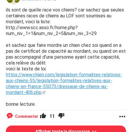
ils sont de quelle race vos chiens? car sachez que seules
certaines races de chiens au LOF sont soumises au
mordant, voici la liste:
http://www.scc.asso.fr/home.php?
num_niv_1=1&num_niv_2=5&num_niv_3=29
et sachez que faire mordre un chien chez soi quand on a
pas de certificat de capacité au mordant, ou quand on est
pas accompagné d'une personne ayant cette capacité,
cela relève du délit.
voici le texte de loi:
https://www.chien.com/legislation-formalites-relatives-
aux-chiens-55/legislation-formalites-relatives-aux-
chiens-en-france-55073/dressage-de-chiens-au-
mordant-406.php
bonne lecture.
11
Commenter
Afficher toute la discussion