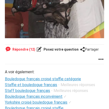
Répondre (12)
Posez votre question
Partager
A voir également:
Bouledogue français croisé staffie catégorie
Staffie et bouledogue francais
- Meilleures réponses
Staff bouledogue français
- Meilleures réponses
Bouledogue français inconvénient
✓
Yorkshire croisé bouledogue français
✓
Bouledogue français croisé staffie