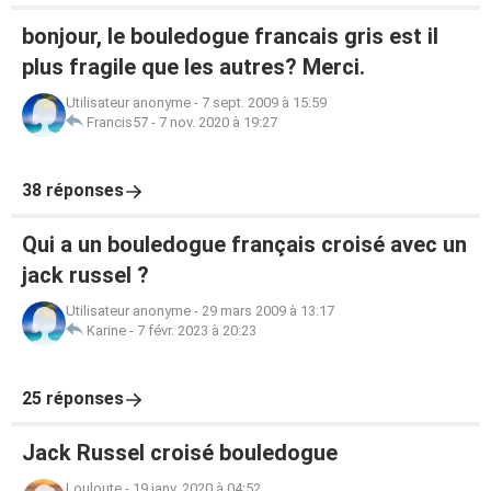
bonjour, le bouledogue francais gris est il
plus fragile que les autres? Merci.
Utilisateur anonyme
-
7 sept. 2009 à 15:59
Francis57
-
7 nov. 2020 à 19:27
38 réponses
Qui a un bouledogue français croisé avec un
jack russel ?
Utilisateur anonyme
-
29 mars 2009 à 13:17
Karine
-
7 févr. 2023 à 20:23
25 réponses
Jack Russel croisé bouledogue
Louloute
-
19 janv. 2020 à 04:52