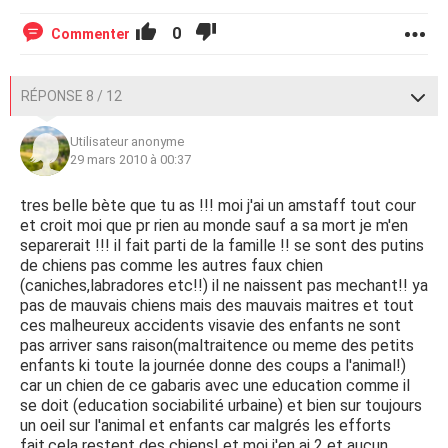
0
Commenter
RÉPONSE 8 / 12
Utilisateur anonyme
29 mars 2010 à 00:37
tres belle bète que tu as !!! moi j'ai un amstaff tout cour
et croit moi que pr rien au monde sauf a sa mort je m'en
separerait !!! il fait parti de la famille !! se sont des putins
de chiens pas comme les autres faux chien
(caniches,labradores etc!!) il ne naissent pas mechant!! ya
pas de mauvais chiens mais des mauvais maitres et tout
ces malheureux accidents visavie des enfants ne sont
pas arriver sans raison(maltraitence ou meme des petits
enfants ki toute la journée donne des coups a l'animal!)
car un chien de ce gabaris avec une education comme il
se doit (education sociabilité urbaine) et bien sur toujours
un oeil sur l'animal et enfants car malgrés les efforts
fait,cela restent des chiens! et moi j'en ai 2 et aucun