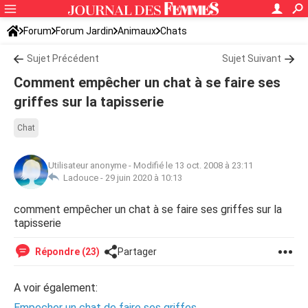
Forum
Forum Jardin
Animaux
Chats
Sujet Précédent
Sujet Suivant
Comment empêcher un chat à se faire ses
griffes sur la tapisserie
Chat
Utilisateur anonyme
-
Modifié le 13 oct. 2008 à 23:11
Ladouce -
29 juin 2020 à 10:13
comment empêcher un chat à se faire ses griffes sur la
tapisserie
Répondre (23)
Partager
A voir également:
Empecher un chat de faire ses griffes