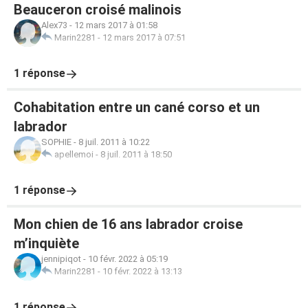
Beauceron croisé malinois
Alex73
-
12 mars 2017 à 01:58
Marin2281
-
12 mars 2017 à 07:51
1 réponse
Cohabitation entre un cané corso et un
labrador
SOPHIE
-
8 juil. 2011 à 10:22
apellemoi
-
8 juil. 2011 à 18:50
1 réponse
Mon chien de 16 ans labrador croise
m’inquiète
jennipiqot
-
10 févr. 2022 à 05:19
Marin2281
-
10 févr. 2022 à 13:13
1 réponse