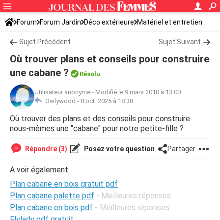
Forum
Forum Jardin
Déco extérieure
Matériel et entretien
Sujet Précédent
Sujet Suivant
Où trouver plans et conseils pour construire
une cabane ?
Résolu
Utilisateur anonyme
-
Modifié le 9 mars 2010 à 13:00
Owlywood -
8 oct. 2025 à 18:38
Où trouver des plans et des conseils pour construire
nous-mêmes une "cabane" pour notre petite-fille ?
Répondre (3)
Posez votre question
Partager
A voir également:
Plan cabane en bois gratuit pdf
Plan cabane palette pdf
- Meilleures réponses
Plan cabane en bois pdf
- Meilleures réponses
Flylady pdf gratuit