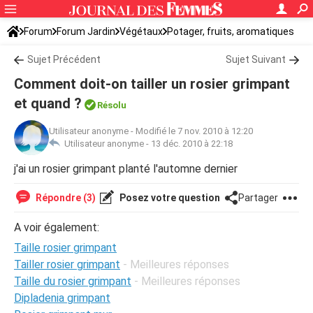
Forum
Forum Jardin
Végétaux
Potager, fruits, aromatiques
Sujet Précédent
Sujet Suivant
Comment doit-on tailler un rosier grimpant
et quand ?
Résolu
Utilisateur anonyme
-
Modifié le 7 nov. 2010 à 12:20
Utilisateur anonyme -
13 déc. 2010 à 22:18
j'ai un rosier grimpant planté l'automne dernier
Répondre (3)
Posez votre question
Partager
A voir également:
Taille rosier grimpant
Tailler rosier grimpant
- Meilleures réponses
Taille du rosier grimpant
- Meilleures réponses
Dipladenia grimpant