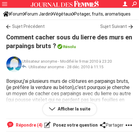
Forum
Forum Jardin
Végétaux
Potager, fruits, aromatiques
Sujet Précédent
Sujet Suivant
Comment cacher sous du lierre des murs en
parpaings bruts ?
Résolu
Utilisateur anonyme
-
Modifié le 9 mai 2010 à 23:20
Utilisateur anonyme -
28 déc. 2010 à 11:15
Bonjour,j'ai plusieurs murs de clôtures en parpaings bruts,
(je préfère la verdure au béton),c'est pourquoi je cherche
un moyen de cacher ces parpaings avec du lierre ou autre
(qui pousse vite)et qui ne perdent pas leurs feuilles en
hiver,qui peut me conseiller et m'éxpliquer comment
Afficher la suite
réaliser ces plantations,(terre,etc:)Merci d'avance
Répondre (4)
Posez votre question
Partager