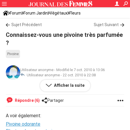
Forum
Forum Jardin
Végétaux
Fleurs
Sujet Précédent
Sujet Suivant
Connaissez-vous une pivoine très parfumée
?
Pivoine
Utilisateur anonyme
-
Modifié le 7 oct. 2010 à 13:06
Utilisateur anonyme -
22 oct. 2010 à 22:08
Afficher la suite
Je cherche le nom pivoine très parfumé?
Répondre (6)
Partager
A voir également:
Pivoine odorante