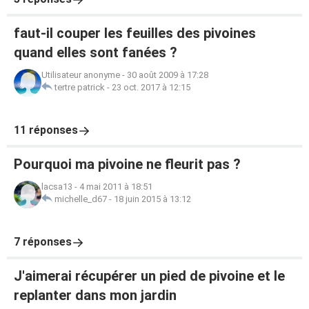
faut-il couper les feuilles des pivoines
quand elles sont fanées ?
Utilisateur anonyme
-
30 août 2009 à 17:28
tertre patrick
-
23 oct. 2017 à 12:15
11 réponses
Pourquoi ma pivoine ne fleurit pas ?
lacsa13
-
4 mai 2011 à 18:51
michelle_d67
-
18 juin 2015 à 13:12
7 réponses
J'aimerai récupérer un pied de pivoine et le
replanter dans mon jardin