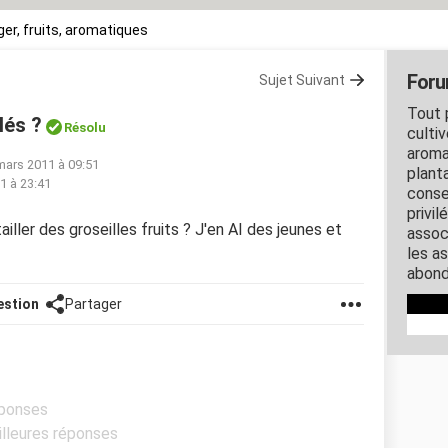
er, fruits, aromatiques
Foru
Sujet Suivant
Tout 
lés ?
Résolu
cultiv
aroma
mars 2011 à 09:51
planta
11 à 23:41
conse
privil
ler des groseilles fruits ? J'en AI des jeunes et
assoc
les a
abond
estion
Partager
éponses
illeures réponses