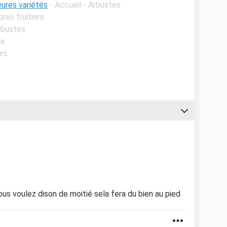
leures variétés
- Accueil - Arbustes
bres fruitiers
Arbustes
de
urs
vous voulez dison de moitié sela fera du bien au pied