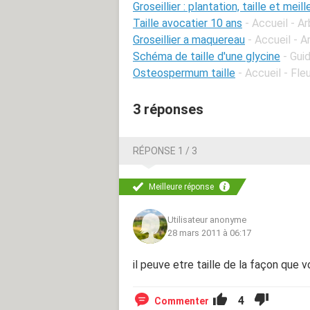
Groseillier : plantation, taille et meil
Taille avocatier 10 ans
- Accueil - Ar
Groseillier a maquereau
- Accueil - 
Schéma de taille d'une glycine
- Gui
Osteospermum taille
- Accueil - Fle
3 réponses
RÉPONSE 1 / 3
Meilleure réponse
Utilisateur anonyme
28 mars 2011 à 06:17
il peuve etre taille de la façon que 
4
Commenter