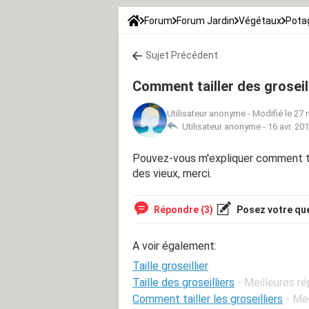
Forum
Forum Jardin
Végétaux
Potag
Sujet Précédent
Comment tailler des groseil
Utilisateur anonyme
-
Modifié le 27 
Utilisateur anonyme -
16 avr. 20
Pouvez-vous m'expliquer comment tail
des vieux, merci.
Répondre (3)
Posez votre qu
A voir également:
Taille groseillier
Taille des groseilliers
- Meilleures r
Comment tailler les groseilliers
- Me