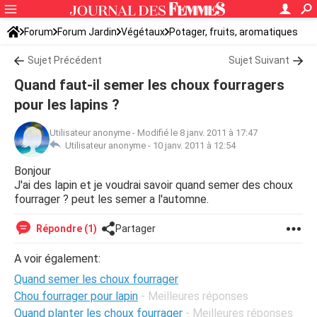
Forum
Forum Jardin
Végétaux
Potager, fruits, aromatiques
Sujet Précédent
Sujet Suivant
Quand faut-il semer les choux fourragers
pour les lapins ?
Utilisateur anonyme
-
Modifié le 8 janv. 2011 à 17:47
Utilisateur anonyme -
10 janv. 2011 à 12:54
Bonjour
J'ai des lapin et je voudrai savoir quand semer des choux
fourrager ? peut les semer a l'automne.
Répondre (1)
Partager
A voir également:
Quand semer les choux fourrager
Chou fourrager pour lapin
- Meilleures réponses
Quand planter les choux fourrager
- Meilleures réponses