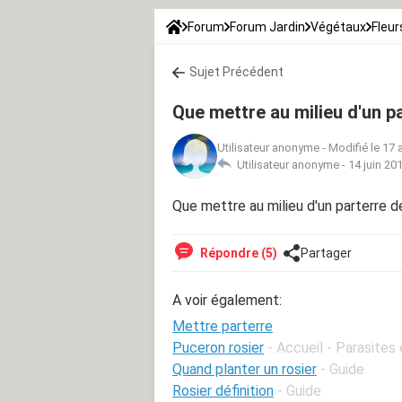
Forum
Forum Jardin
Végétaux
Fleur
Sujet Précédent
Que mettre au milieu d'un pa
Utilisateur anonyme
-
Modifié le 17 
Utilisateur anonyme -
14 juin 20
Que mettre au milieu d'un parterre de
Répondre (5)
Partager
A voir également:
Mettre parterre
Puceron rosier
- Accueil - Parasites
Quand planter un rosier
- Guide
Rosier définition
- Guide