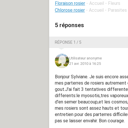
Floraison rosier
- Accueil - Fleurs
Chlorose rosier
- Accueil - Parasites
5 réponses
RÉPONSE 1 / 5
Utilisateur anonyme
21 avr. 2010 à 16:25
Bonjour Sylviane. Je suis encore asse
mes parterres de rosiers autrement q
gout.J'ai fait 3 tentatives different
differents:le myosotis,tres vaporeux
d'en semer beaucoup,et les cosmos,
mes rosiers sont assez hauts et tous
entretien pour des parterres difficil
pas se laisser envahir. Bon courage.