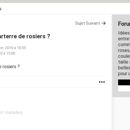
s
Foru
Sujet Suivant
Idées
rterre de rosiers ?
entret
comme
avr. 2010 à 10:55
roses
10 à 15:00
couleu
taille
 rosiers ?
belles
pour u
 et maladies