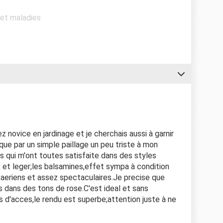
 et maladies
z novice en jardinage et je cherchais aussi à garnir
ue par un simple paillage un peu triste à mon
es qui m'ont toutes satisfaite dans des styles
 et leger;les balsamines,effet sympa à condition
aeriens et assez spectaculaires.Je precise que
 dans des tons de rose.C'est ideal et sans
es d'acces,le rendu est superbe;attention juste à ne