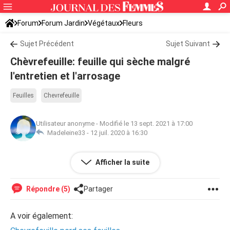
Forum
Forum Jardin
Végétaux
Fleurs
Sujet Précédent
Sujet Suivant
Chèvrefeuille: feuille qui sèche malgré
l'entretien et l'arrosage
Feuilles
Chevrefeuille
Utilisateur anonyme
-
Modifié le 13 sept. 2021 à 17:00
Madeleine33 -
12 juil. 2020 à 16:30
ils sont plein soleil et grimpent à 3 mètres
Afficher la suite
Répondre (5)
Partager
A voir également: