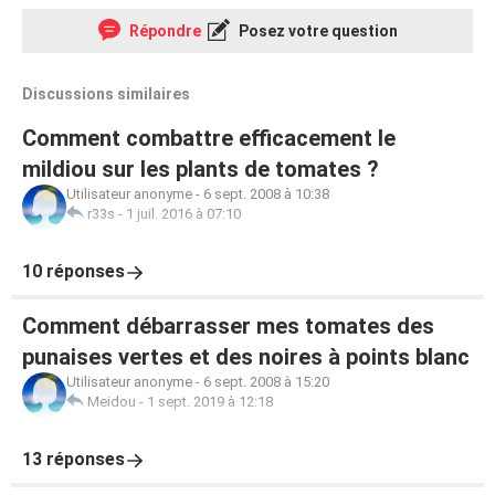
Répondre
Posez votre question
Discussions similaires
Comment combattre efficacement le
mildiou sur les plants de tomates ?
Utilisateur anonyme
-
6 sept. 2008 à 10:38
r33s
-
1 juil. 2016 à 07:10
10 réponses
Comment débarrasser mes tomates des
punaises vertes et des noires à points blanc
Utilisateur anonyme
-
6 sept. 2008 à 15:20
Meidou
-
1 sept. 2019 à 12:18
13 réponses