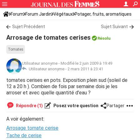
Forum
Forum Jardin
Végétaux
Potager, fruits, aromatiques
Sujet Précédent
Sujet Suivant
Arrosage de tomates cerises
Résolu
Tomates
Utilisateur anonyme
-
Modifié le 2 juin 2009 à 19:49
Utilisateur anonyme -
2 mars 2011 à 23:41
tomates cerises en pots. Exposition plein sud (soleil de
12 a 20 h ). Combien de fois par semaine dois je les
arroser et avec quelle quantité d'eau ?
Répondre (1)
Posez votre question
Partager
A voir également:
Arrosage tomate cerise
Tache de cerise