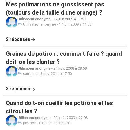
Mes potimarrons ne grossissent pas
(toujours de la taille d une orange) ?
Utilisateur anonyme
-
17 juin 2009 à 11:58
Utilisateur anonyme
-
17 juin 2009 à 11:58
2 réponses
Graines de potiron : comment faire ? quand
doit-on les planter ?
Utilisateur anonyme
-
24 nov. 2008 à 09:58
carroline
-
3 nov. 2011 à 17:50
3 réponses
Quand doit-on cueillir les potirons et les
citrouilles ?
Utilisateur anonyme
-
30 août 2009 à 22:06
jackson
-
8 oct. 2019 à 20:28