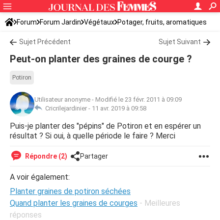
Forum
Forum Jardin
Végétaux
Potager, fruits, aromatiques
Sujet Précédent
Sujet Suivant
Peut-on planter des graines de courge ?
Potiron
Utilisateur anonyme
-
Modifié le 23 févr. 2011 à 09:09
Cricrilejardinier -
11 avr. 2019 à 09:58
Puis-je planter des "pépins" de Potiron et en espérer un
résultat ? Si oui, à quelle période le faire ? Merci
Répondre (2)
Partager
A voir également:
Planter graines de potiron séchées
Quand planter les graines de courges
- Meilleures
réponses