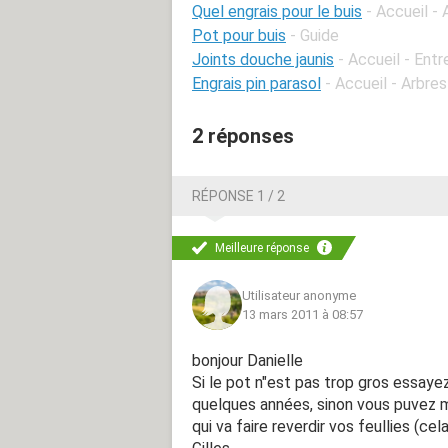
Quel engrais pour le buis
- Accueil -
Pot pour buis
- Guide
Joints douche jaunis
- Accueil - Ent
Engrais pin parasol
- Accueil - Arbres
2 réponses
RÉPONSE 1 / 2
Meilleure réponse
Utilisateur anonyme
13 mars 2011 à 08:57
bonjour Danielle
Si le pot n"est pas trop gros essayez
quelques années, sinon vous puvez m
qui va faire reverdir vos feullies (