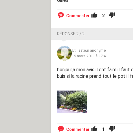
Gilles
2
Commenter
RÉPONSE 2 / 2
Utilisateur anonyme
19 mars 2011 à 17:41
bonjour,a mon avis il ont faim il fau
buis si la racine prend tout le pot il
1
Commenter