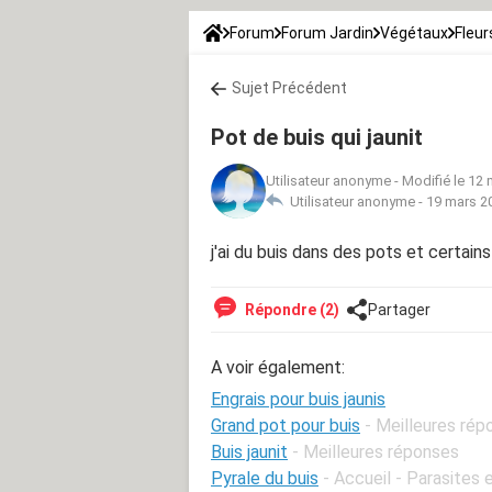
Forum
Forum Jardin
Végétaux
Fleur
Sujet Précédent
Pot de buis qui jaunit
Utilisateur anonyme
-
Modifié le 12 
Utilisateur anonyme -
19 mars 2
j'ai du buis dans des pots et certains
Répondre (2)
Partager
A voir également:
Engrais pour buis jaunis
Grand pot pour buis
- Meilleures rép
Buis jaunit
- Meilleures réponses
Pyrale du buis
- Accueil - Parasites 