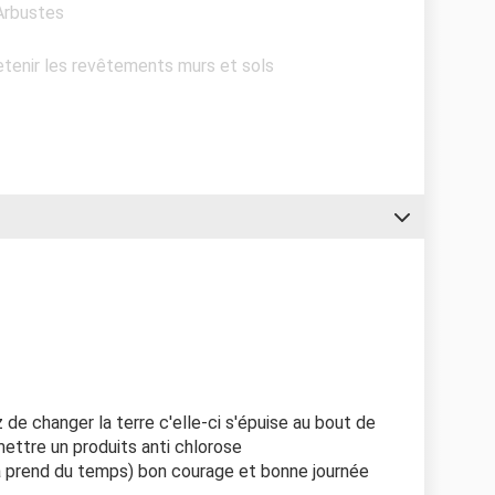
 Arbustes
retenir les revêtements murs et sols
 de changer la terre c'elle-ci s'épuise au bout de
ettre un produits anti chlorose
cela prend du temps) bon courage et bonne journée