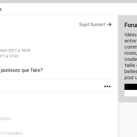
s
Foru
Sujet Suivant
Idées
entret
comme
mars 2011 à 18:05
roses
011 à 17:41
couleu
taille
 jaunisses que faire?
belles
pour u
onses
et maladies