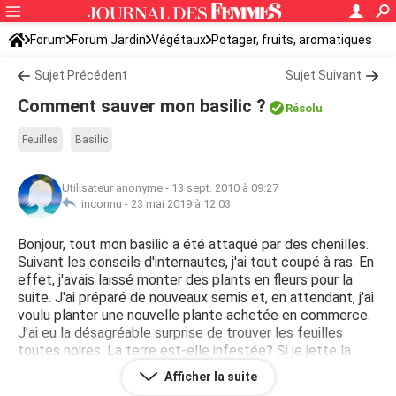
Forum
Forum Jardin
Végétaux
Potager, fruits, aromatiques
Sujet Précédent
Sujet Suivant
Comment sauver mon basilic ?
Résolu
Feuilles
Basilic
Utilisateur anonyme
-
13 sept. 2010 à 09:27
inconnu -
23 mai 2019 à 12:03
Bonjour, tout mon basilic a été attaqué par des chenilles.
Suivant les conseils d'internautes, j'ai tout coupé à ras. En
effet, j'avais laissé monter des plants en fleurs pour la
suite. J'ai préparé de nouveaux semis et, en attendant, j'ai
voulu planter une nouvelle plante achetée en commerce.
J'ai eu la désagréable surprise de trouver les feuilles
toutes noires. La terre est-elle infestée? Si je jette la
terre, je perds les graines semées par les fleurs... Que faire
Afficher la suite
? Merci d'avance de votre aide.