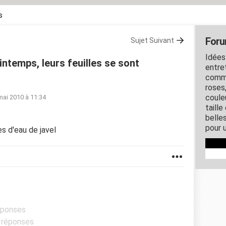
s
Foru
Sujet Suivant
Idées
rintemps, leurs feuilles se sont
entret
comme
roses
couleu
mai 2010 à 11:34
taille
belles
pour u
s d'eau de javel
réponses
s réponses