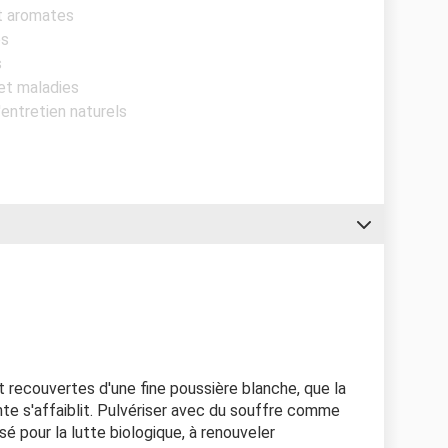
et aromates
es
s
 et maladies
'entretien naturels
sont recouvertes d'une fine poussière blanche, que la
ante s'affaiblit. Pulvériser avec du souffre comme
sé pour la lutte biologique, à renouveler