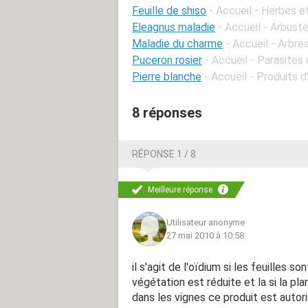
Feuille de shiso
- Accueil - Herbes 
Eleagnus maladie
- Accueil - Arbust
Maladie du charme
- Accueil - Arbre
Puceron rosier
- Accueil - Parasites
Pierre blanche
- Accueil - Produits d
8 réponses
RÉPONSE 1 / 8
Meilleure réponse
Utilisateur anonyme
27 mai 2010 à 10:58
il s'agit de l'oïdium si les feuilles 
végétation est réduite et la si la pl
dans les vignes ce produit est autori