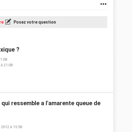
re
Posez votre question
xique ?
21:08
 à 21:08
te qui ressemble a l'amarente queue de
. 2012 à 15:58