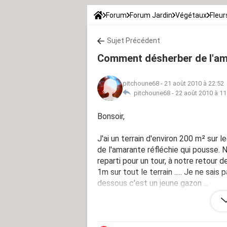
Forum
Forum Jardin
Végétaux
Fleur
Sujet Précédent
Comment désherber de l'ama
pitchoune68
-
21 août 2010 à 22:52
pitchoune68 -
22 août 2010 à 11
Bonsoir,
J'ai un terrain d'environ 200 m² sur le
de l'amarante réfléchie qui pousse. N
reparti pour un tour, à notre retour
1m sur tout le terrain ..... Je ne sais
dessous c'est un jeune gazon ...
Merci pour votre aide !