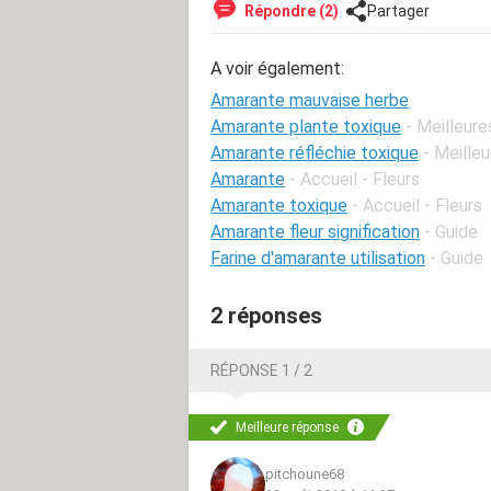
Répondre (2)
Partager
A voir également:
Amarante mauvaise herbe
Amarante plante toxique
- Meilleur
Amarante réfléchie toxique
- Meille
Amarante
- Accueil - Fleurs
Amarante toxique
- Accueil - Fleurs
Amarante fleur signification
- Guide
Farine d'amarante utilisation
- Guide
2 réponses
RÉPONSE 1 / 2
Meilleure réponse
pitchoune68