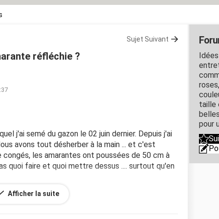
s
Foru
Sujet Suivant
rante réfléchie ?
Idées
entret
comme
roses
:37
couleu
taille
belles
pour u
quel j'ai semé du gazon le 02 juin dernier. Depuis j'ai
Su
ous avons tout désherber à la main ... et c'est
Po
 de congés, les amarantes ont poussées de 50 cm à
 pas quoi faire et quoi mettre dessus .... surtout qu'en
Afficher la suite