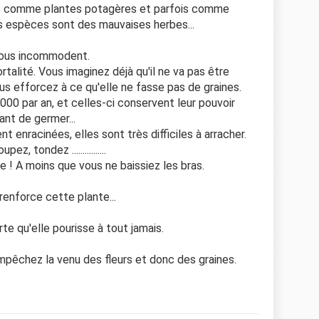
s comme plantes potagères et parfois comme
s espèces sont des mauvaises herbes...
i vous incommodent.
rtalité. Vous imaginez déjà qu'il ne va pas être
ous efforcez à ce qu'elle ne fasse pas de graines.
000 par an, et celles-ci conservent leur pouvoir
nt de germer...
 enracinées, elles sont très difficiles à arracher.
z, tondez ................
he ! A moins que vous ne baissiez les bras.
renforce cette plante...
orte qu'elle pourisse à tout jamais.
mpêchez la venu des fleurs et donc des graines.