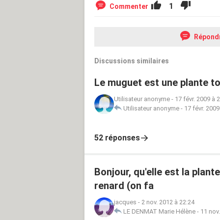
1
Commenter
Répond
Discussions similaires
Le muguet est une plante to
Utilisateur anonyme
-
17 févr. 2009 à 
Utilisateur anonyme
-
17 févr. 2009
52 réponses
Bonjour, qu'elle est la plan
renard (on fa
jacques
-
2 nov. 2012 à 22:24
LE DENMAT Marie Hélène
-
11 nov