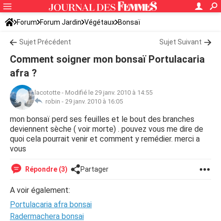
Forum
Forum Jardin
Végétaux
Bonsaï
Sujet Précédent
Sujet Suivant
Comment soigner mon bonsaï Portulacaria
afra ?
lacototte
-
Modifié le 29 janv. 2010 à 14:55
robin -
29 janv. 2010 à 16:05
mon bonsaï perd ses feuilles et le bout des branches
deviennent sèche ( voir morte) . pouvez vous me dire de
quoi cela pourrait venir et comment y remédier. merci a
vous
Répondre (3)
Partager
A voir également:
Portulacaria afra bonsai
Radermachera bonsai